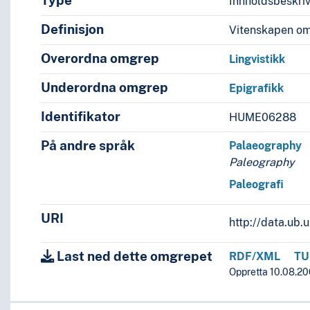
Type
Innholdsbeskri
Definisjon
Vitenskapen om 
Overordna omgrep
Lingvistikk
Underordna omgrep
Epigrafikk
Identifikator
HUME06288
På andre språk
Palaeography
Paleography
Paleografi
URI
http://data.ub
Last ned dette omgrepet
RDF/XML
TU
Oppretta 10.08.20