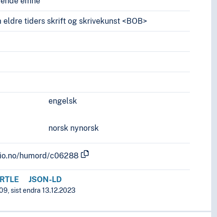
vende emne
eldre tiders skrift og skrivekunst <BOB>
engelsk
norsk nynorsk
.uio.no/humord/c06288
RTLE
JSON-LD
09, sist endra 13.12.2023