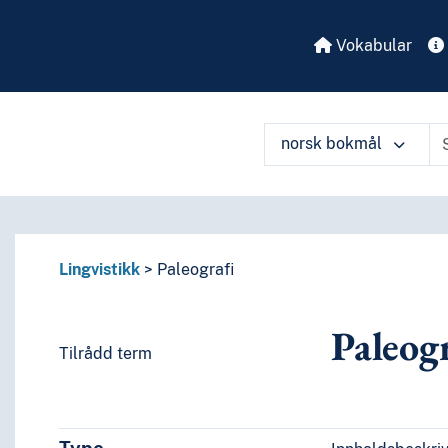
Vokabular
norsk bokmål
Lingvistikk
Paleografi
Paleogr
Tilrådd term