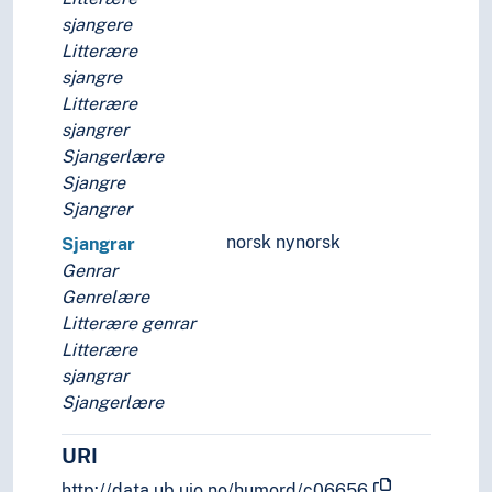
sjangere
Litterære
sjangre
Litterære
sjangrer
Sjangerlære
Sjangre
Sjangrer
norsk nynorsk
Sjangrar
Genrar
Genrelære
Litterære genrar
Litterære
sjangrar
Sjangerlære
URI
http://data.ub.uio.no/humord/c06656