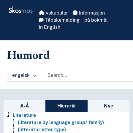
Skip to main
Skosmos
Vokabular
Informasjon
Tilbakemelding
på bokmål
in English
Humord
engelsk
Sidefelt: navigér i vokabularet
A-Å
Hierarki
Nye
Literature
(literature by language group/-family)
(litteratur etter type)