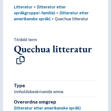
Realfag
Litteratur
(litteratur etter
Religionsvitenskap
språkgruppe/-familie)
(litteratur etter
Rettsvitenskap
amerikanske språk)
Quechua litteratur
Samfunnsvitenskap
Språk
Tid i enheter, stadier og perioder
Tilrådd term
Quechua litteratur
Type
Innholdsbeskrivende emne
Overordna omgrep
(litteratur etter amerikanske språk)