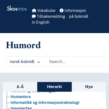
Skip to main
Skosmos
Vokabular
Informasjon
Tilbakemelding
på bokmål
in English
Arkeologi
Humord
Bibliotekvitenskap
Filosofi
Folkegrupper
norsk bokmål
Formtermer
Fritid og sport
Generelt
Geografiske navn og historiske stedsnavn
Sidefelt: navigér i vokabularet
Helse
A-Å
Hierarki
Nye
Historie og historiefaget
Humaniora
Informatikk og informasjonsteknologi
Ingeniørfag