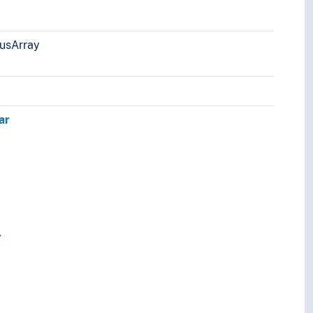
rusArray
ar
r
r