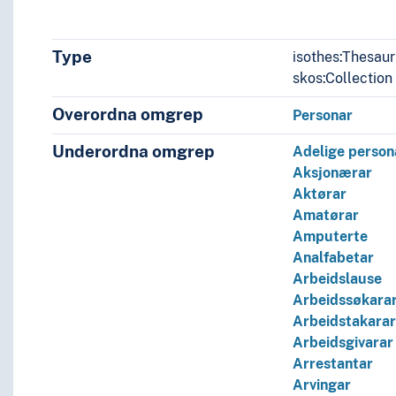
Type
isothes:Thesau
skos:Collection
Overordna omgrep
Personar
Underordna omgrep
Adelige person
Aksjonærar
Aktørar
Amatørar
Amputerte
Analfabetar
Arbeidslause
Arbeidssøkara
Arbeidstakara
Arbeids­givarar
Arrestantar
Arvingar