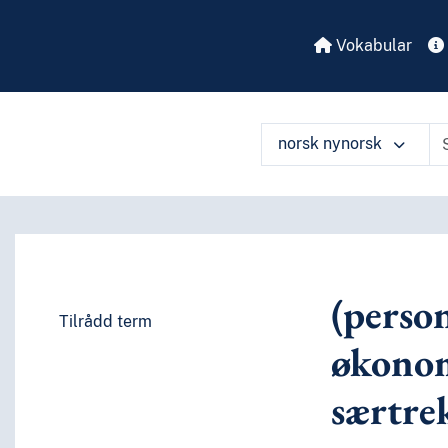
Vokabular
norsk nynorsk
(person
Tilrådd term
økonom
særtre