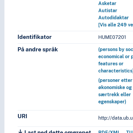
Asketar
Autistar
Autodidaktar
[Vis alle 249 v
Identifikator
HUME07201
På andre språk
(persons by soc
economical or 
features or
characteristics
(personer etter 
økonomiske og 
særtrekk eller
egenskaper)
URI
http://data.ub
Last ned dette omgrepet
RDF/XML
TU