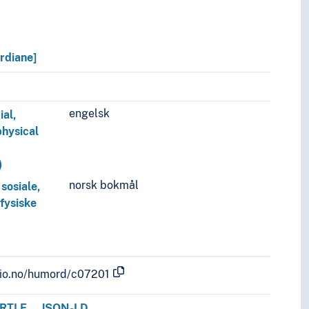
erdiane]
engelsk
ial,
physical
)
norsk bokmål
sosiale,
fysiske
.uio.no/humord/c07201
RTLE
JSON-LD