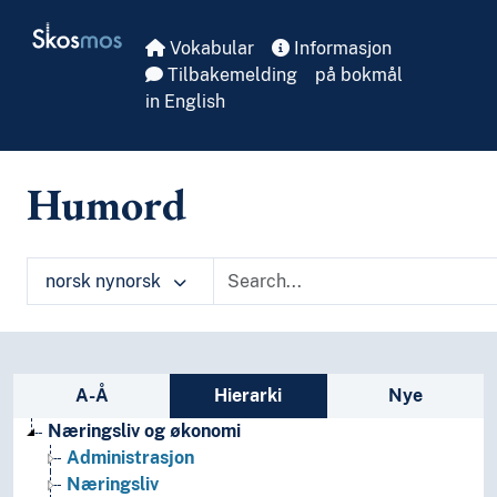
Skip to main
Skosmos
Vokabular
Informasjon
Tilbakemelding
på bokmål
in English
Humord
norsk nynorsk
Sidefelt: navigér i vokabularet
A-Å
Hierarki
Nye
Næringsliv og økonomi
Administrasjon
Næringsliv