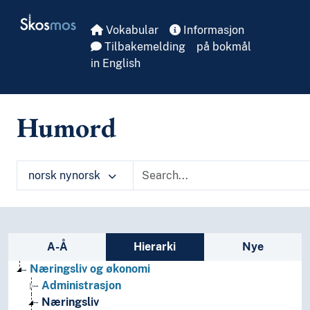
Skip to main
Skosmos
Vokabular
Informasjon
Tilbakemelding
på bokmål
in English
Humord
norsk nynorsk
Sidefelt: navigér i vokabularet
A-Å
Hierarki
Nye
Næringsliv og økonomi
Administrasjon
Næringsliv