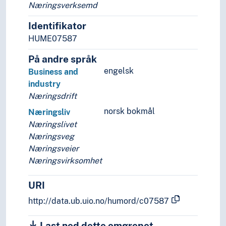
Næringsverksemd
Identifikator
HUME07587
På andre språk
engelsk
Business and
industry
Næringsdrift
norsk bokmål
Næringsliv
Næringslivet
Næringsveg
Næringsveier
Næringsvirksomhet
URI
http://data.ub.uio.no/humord/c07587
Last ned dette omgrepet