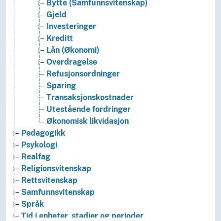
Bytte (Samfunnsvitenskap)
Gjeld
Investeringer
Kreditt
Lån (Økonomi)
Overdragelse
Refusjonsordninger
Sparing
Transaksjonskostnader
Utestående fordringer
Økonomisk likvidasjon
Pedagogikk
Psykologi
Realfag
Religionsvitenskap
Rettsvitenskap
Samfunnsvitenskap
Språk
Tid i enheter, stadier og perioder