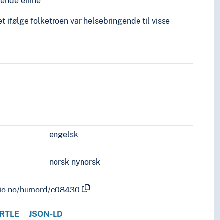
vende emne
t ifølge folketroen var helsebringende til visse
engelsk
norsk nynorsk
.uio.no/humord/c08430
RTLE
JSON-LD