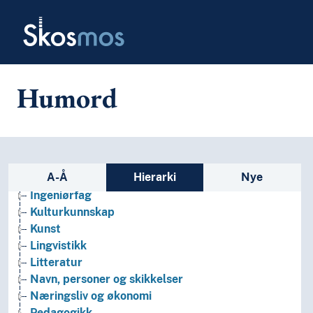
Skip to main
Bibliotekvitenskap
Skosmos
Filosofi
Folkegrupper
Formtermer
Fritid og sport
Humord
Generelt
Geografiske navn og historiske stedsnavn
Helse
Historie og historiefaget
Humaniora
Sidefelt: navigér i vokabularet
A-Å
Hierarki
Nye
Informatikk og informasjonsteknologi
Ingeniørfag
Kulturkunnskap
Kunst
Lingvistikk
Litteratur
Navn, personer og skikkelser
Næringsliv og økonomi
Pedagogikk