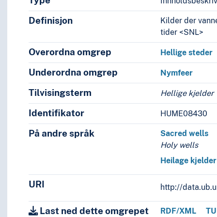
Type
Innholdsbeskri
Definisjon
Kilder der vanne
tider <SNL>
Overordna omgrep
Hellige steder
Underordna omgrep
Nymfeer
Tilvisingsterm
Hellige kjelder
Identifikator
HUME08430
På andre språk
Sacred wells
Holy wells
Heilage kjelder
URI
http://data.ub
Last ned dette omgrepet
RDF/XML
TU