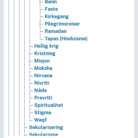
Bønn
Faste
Kirkegang
Pilegrimsreiser
Ramadan
Tapas (Hinduisme)
Hellig krig
Kristning
Misjon
Moksha
Nirvana
Nivrtti
Nåde
Pravrtti
Spiritualitet
Stigma
Waqf
Sekularisering
Sekularisme