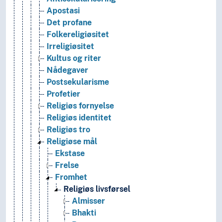
Apostasi
Det profane
Folkereligiøsitet
Irreligiøsitet
Kultus og riter
Nådegaver
Postsekularisme
Profetier
Religiøs fornyelse
Religiøs identitet
Religiøs tro
Religiøse mål
Ekstase
Frelse
Fromhet
Religiøs livsførsel
Almisser
Bhakti