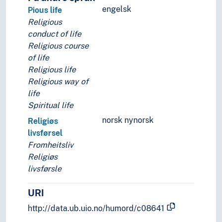
engelsk
Pious life
Religious
conduct of life
Religious course
of life
Religious life
Religious way of
life
Spiritual life
norsk nynorsk
Religiøs
livsførsel
Fromheitsliv
Religiøs
livsførsle
URI
http://data.ub.uio.no/humord/c08641