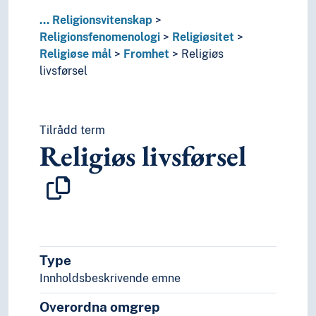
Skismer (Religion)
...
Religionsvitenskap
Tvil (Religion)
Religionsfenomenologi
Religiøsitet
Synkretisme (Religion)
Religiøse mål
Fromhet
Religiøs
Teologi
livsførsel
Religionsforfølgelse
Religionskritikk
Religiøs symbolikk
Religiøse doktriner
Tilrådd term
Religiøs livsførsel
Religiøse kilder
Religiøse organisasjoner
Åndevesener
Rettsvitenskap
Samfunnsvitenskap
Språk
Tid i enheter, stadier og perioder
Type
Innholdsbeskrivende emne
Overordna omgrep