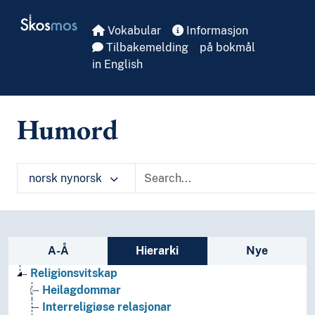
Skip to main
Skosmos
Vokabular
Informasjon
Tilbakemelding
på bokmål
in English
Humord
norsk nynorsk
Sidefelt: navigér i vokabularet
A-Å
Hierarki
Nye
Religionsvitskap
Heilagdommar
Interreligiøse relasjonar