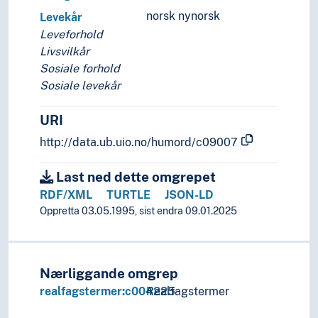
norsk nynorsk
Levekår
Leveforhold
Livsvilkår
Sosiale forhold
Sosiale levekår
URI
http://data.ub.uio.no/humord/c09007
Last ned dette omgrepet
RDF/XML
TURTLE
JSON-LD
Oppretta 03.05.1995, sist endra 09.01.2025
Nærliggande omgrep
realfagstermer:c004225
Realfagstermer