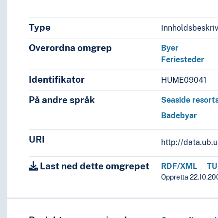
Type
Innholdsbeskri
Overordna omgrep
Byer
Feriesteder
Identifikator
HUME09041
På andre språk
Seaside resort
Badebyar
URI
http://data.ub
Last ned dette omgrepet
RDF/XML
TU
Oppretta 22.10.20