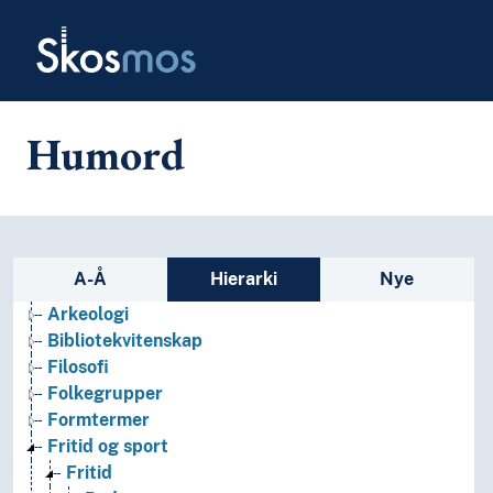
Skip to main
Skosmos
Humord
Sidefelt: navigér i vokabularet
A-Å
Hierarki
Nye
Arkeologi
Bibliotekvitenskap
Filosofi
Folkegrupper
Formtermer
Fritid og sport
Fritid