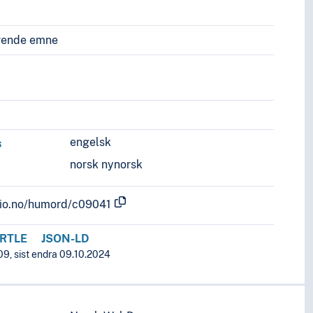
vende emne
engelsk
s
norsk nynorsk
.uio.no/humord/c09041
RTLE
JSON-LD
09, sist endra 09.10.2024