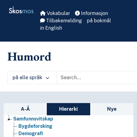
Skip to main
Skosmos
Vokabular
Informasjon
Tilbakemelding
på bokmål
in English
Humord
på alle språk
Sidefelt: navigér i vokabularet
A-Å
Hierarki
Nye
Samfunnsvitskap
Bygdeforsking
Demografi