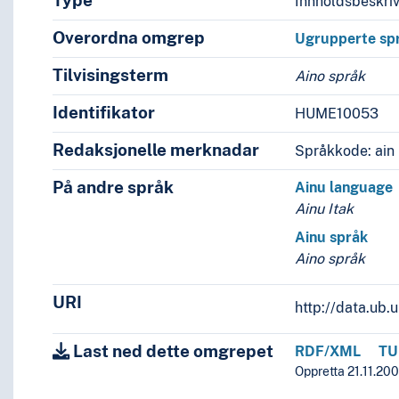
Type
Innholdsbeskri
Overordna omgrep
Ugrupperte sp
Tilvisingsterm
Aino språk
Identifikator
HUME10053
Redaksjonelle merknadar
Språkkode: ain
På andre språk
Ainu language
Ainu Itak
Ainu språk
Aino språk
URI
http://data.ub
Last ned dette omgrepet
RDF/XML
TU
Oppretta 21.11.200