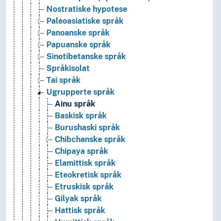
Nostratiske hypotese
Paleoasiatiske språk
Panoanske språk
Papuanske språk
Sinotibetanske språk
Språkisolat
Tai språk
Ugrupperte språk
Ainu språk
Baskisk språk
Burushaski språk
Chibchanske språk
Chipaya språk
Elamittisk språk
Eteokretisk språk
Etruskisk språk
Gilyak språk
Hattisk språk