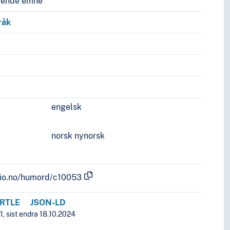
vende emne
råk
engelsk
norsk nynorsk
.uio.no/humord/c10053
RTLE
JSON-LD
1, sist endra 18.10.2024