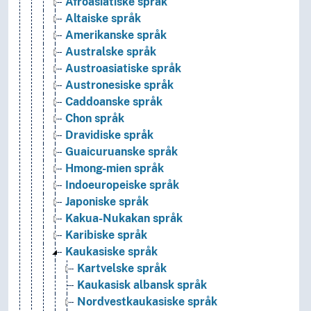
Afroasiatiske språk
Altaiske språk
Amerikanske språk
Australske språk
Austroasiatiske språk
Austronesiske språk
Caddoanske språk
Chon språk
Dravidiske språk
Guaicuruanske språk
Hmong-mien språk
Indoeuropeiske språk
Japoniske språk
Kakua-Nukakan språk
Karibiske språk
Kaukasiske språk
Kartvelske språk
Kaukasisk albansk språk
Nordvestkaukasiske språk