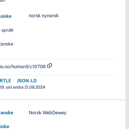
an
norsk nynorsk
siske
 språk
tanske
.uio.no/humord/c10706
RTLE
JSON-LD
09, sist endra 21.08.2024
tanske
Norsk WebDewey
iske