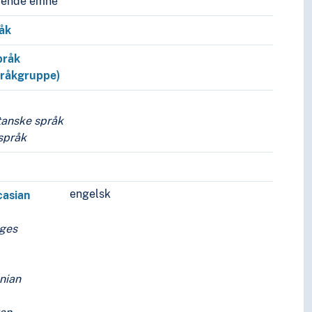
vende emne
åk
pråk
pråkgruppe)
anske språk
språk
engelsk
casian
ages
nian