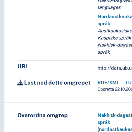
Nakho-Daghest
languages
Nordaustkauka
språk
Austkaukasiske
Kaspiske språk
Nakhisk-dages
språk
URI
http://data.ub
Last ned dette omgrepet
RDF/XML
TU
Oppretta 22.10.20
Overordna omgrep
Nakhisk-dages
språk
(nordøstkaukas