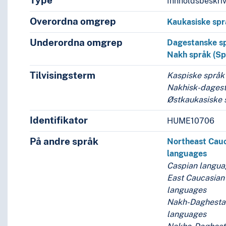
Type
Innholdsbeskri
Overordna omgrep
Kaukasiske spr
Underordna omgrep
Dagestanske s
Nakh språk (S
Tilvisingsterm
Kaspiske språk
Nakhisk-dagest
Østkaukasiske 
Identifikator
HUME10706
På andre språk
Northeast Cau
languages
Caspian langu
East Caucasian
languages
Nakh-Daghesta
languages