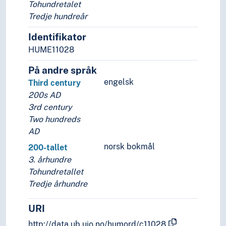
Tohundretalet
Tredje hundreår
Identifikator
HUME11028
På andre språk
engelsk
Third century
200s AD
3rd century
Two hundreds
AD
norsk bokmål
200-tallet
3. århundre
Tohundretallet
Tredje århundre
URI
http://data.ub.uio.no/humord/c11028