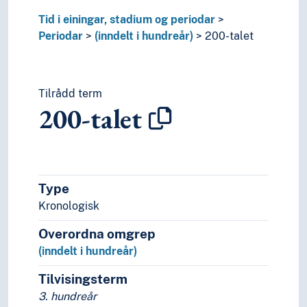
(inndelt i taiwanske periodar)
Tid i einingar, stadium og periodar
(inndelt i tusenår)
Periodar
(inndelt i hundreår)
200-talet
Tilrådd term
200-talet
Type
Kronologisk
Overordna omgrep
(inndelt i hundreår)
Tilvisingsterm
3. hundreår