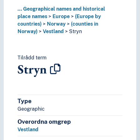
Romania
...
Geographical names and historical
Russia
place names
Europe
(Europe by
Serbia
countries)
Norway
(counties in
Slovakia
Norway)
Vestland
Stryn
Slovenia
Spain
Sweden
Switzerland
Tilrådd term
Turkey
Stryn
Ukraine
Vatican City
Yugoslavia
(lakes in Europe)
Type
(rivers in Europe)
Holarctic region
Geographic
Palearctic
Overordna omgrep
Great territories and empires
Vestland
Oceania
Sea areas