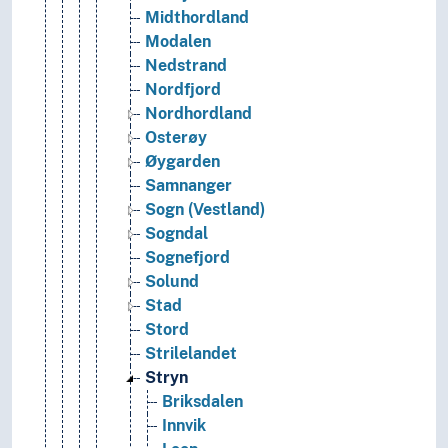
Midthordland
Modalen
Nedstrand
Nordfjord
Nordhordland
Osterøy
Øygarden
Samnanger
Sogn (Vestland)
Sogndal
Sognefjord
Solund
Stad
Stord
Strilelandet
Stryn
Briksdalen
Innvik