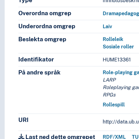
Type
Innholdsbeskri
Overordna omgrep
Dramapedagog
Underordna omgrep
Laiv
Beslekta omgrep
Rolleleik
Sosiale roller
Identifikator
HUME13361
På andre språk
Role-playing g
LARP
Roleplaying g
RPGs
Rollespill
URI
http://data.ub
Last ned dette omgrepet
RDF/XML
TU