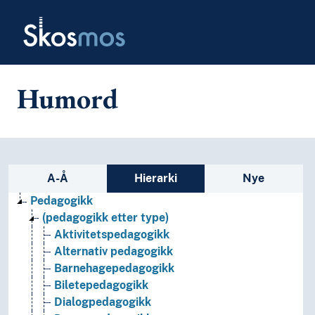
Skip to main
Skosmos
Humord
Sidefelt: navigér i vokabularet
A-Å
Hierarki
Nye
Pedagogikk
(pedagogikk etter type)
Aktivitetspedagogikk
Alternativ pedagogikk
Barnehagepedagogikk
Biletepedagogikk
Dialogpedagogikk