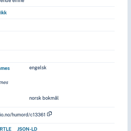
vende emne
ikk
engelsk
ames
ames
norsk bokmål
.uio.no/humord/c13361
RTLE
JSON-LD