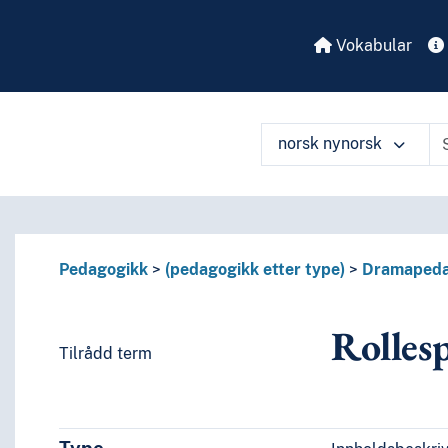
Vokabular
norsk nynorsk
Pedagogikk
(pedagogikk etter type)
Dramapeda
Rolles
Tilrådd term