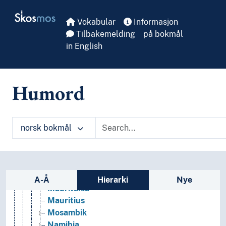
Skip to main
Ghana
Skosmos
Guinea
Vokabular
Informasjon
Guinea-Bissau
Tilbakemelding
på bokmål
Kamerun
in English
Kapp Verde
Kenya
Komorene
Humord
Kusj
Lesotho
Liberia
norsk bokmål
Libya
Madagaskar
Malawi
Mali
Sidefelt: navigér i vokabularet
Marokko
A-Å
Hierarki
Nye
Mauritania
Mauritius
Mosambik
Namibia