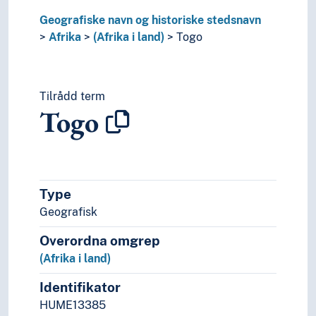
Kunst
Geografiske navn og historiske stedsnavn
Lingvistikk
Afrika
(Afrika i land)
Togo
Litteratur
Navn, personer og skikkelser
Næringsliv og økonomi
Pedagogikk
Tilrådd term
Togo
Psykologi
Realfag
Religionsvitenskap
Rettsvitenskap
Samfunnsvitenskap
Type
Språk
Geografisk
Tid i enheter, stadier og perioder
Overordna omgrep
(Afrika i land)
Identifikator
HUME13385