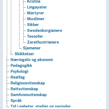
Kristne
Lingayater
Martyrer
Muslimer
Sikher
Swedenborgianere
Teosofer
Zarathustrianere
Sjamaner
Skikkelser
Næringsliv og økonomi
Pedagogikk
Psykologi
Realfag
Religionsvitenskap
Rettsvitenskap
Samfunnsvitenskap
Språk
Tid i enheter, stadier og perioder