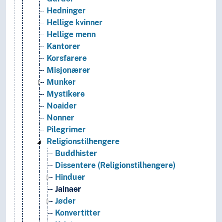
Hedninger
Hellige kvinner
Hellige menn
Kantorer
Korsfarere
Misjonærer
Munker
Mystikere
Noaider
Nonner
Pilegrimer
Religionstilhengere
Buddhister
Dissentere (Religionstilhengere)
Hinduer
Jainaer
Jøder
Konvertitter