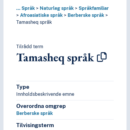
Indoeuropeiske språk
...
Språk
Naturleg språk
Språkfamiliar
Japoniske språk
Afroasiatiske språk
Berberske språk
Kakua-Nukakan språk
Tamasheq språk
Karibiske språk
Kaukasiske språk
Koreansk språk
Tilrådd term
Mataguyanske språk
Tamasheq språk
Munda språk (Språkfamilie)
Nostratiske hypotese
Paleoasiatiske språk
Panoanske språk
Papuanske språk
Type
Sinotibetanske språk
Innholdsbeskrivende emne
Språkisolat
Tai språk
Overordna omgrep
Ugrupperte språk
Berberske språk
Uralske språk
Viet-muong språk
Tilvisingsterm