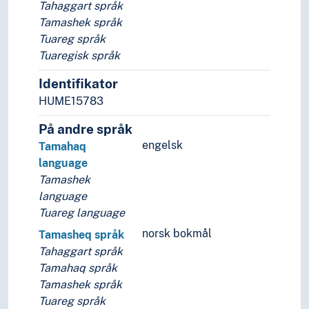
Substrat
Tahaggart språk
Særspråk
Tamashek språk
Trua språk
Tuareg språk
Verdsspråk
Tuaregisk språk
Språkevna
Identifikator
Språkhistorie
Språkkultur
HUME15783
På andre språk
engelsk
Tamahaq
language
Tamashek
language
Tuareg language
norsk bokmål
Tamasheq språk
Tahaggart språk
Tamahaq språk
Tamashek språk
Tuareg språk