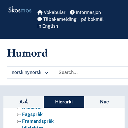
Skip to main
Skosmos
Vokabular
Informasjon
Tilbakemelding
på bokmål
in English
Humord
Språk
Kunstige språk
Naturleg språk
norsk nynorsk
(språk etter brukar)
(språk etter medium)
(språk etter morfologisk struktur)
Allmennspråk
Sidefelt: navigér i vokabularet
Blanda språk
A-Å
Hierarki
Nye
Dialektar
Fagspråk
Framandspråk