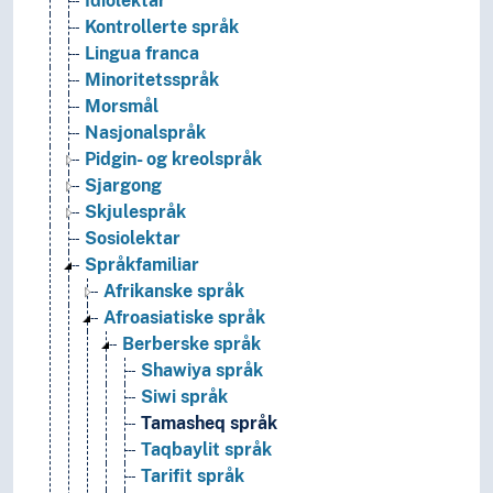
Idiolektar
Kontrollerte språk
Lingua franca
Minoritetsspråk
Morsmål
Nasjonalspråk
Pidgin- og kreolspråk
Sjargong
Skjulespråk
Sosiolektar
Språkfamiliar
Afrikanske språk
Afroasiatiske språk
Berberske språk
Shawiya språk
Siwi språk
Tamasheq språk
Taqbaylit språk
Tarifit språk