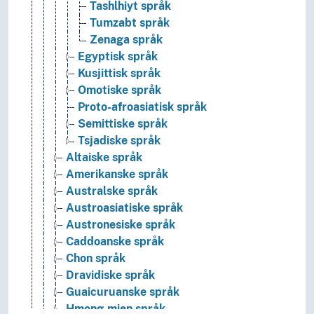
Tashlhiyt språk
Tumzabt språk
Zenaga språk
Egyptisk språk
Kusjittisk språk
Omotiske språk
Proto-afroasiatisk språk
Semittiske språk
Tsjadiske språk
Altaiske språk
Amerikanske språk
Australske språk
Austroasiatiske språk
Austronesiske språk
Caddoanske språk
Chon språk
Dravidiske språk
Guaicuruanske språk
Hmong-mien språk