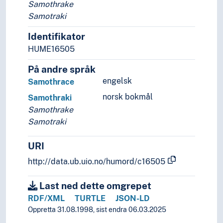
(Europa i område/regionar)
Samothrake
(sjøar i Europa)
Samotraki
Holarktiske region
Identifikator
Palearktis
Havområde
HUME16505
Oseania
På andre språk
Store landområde og imperium
engelsk
Samothrace
norsk bokmål
Samothraki
Samothrake
Samotraki
URI
http://data.ub.uio.no/humord/c16505
Last ned dette omgrepet
RDF/XML
TURTLE
JSON-LD
Oppretta 31.08.1998, sist endra 06.03.2025