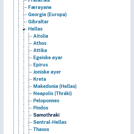
Frankrike
Færøyane
Georgia (Europa)
Gibraltar
Hellas
Aitolia
Athos
Attika
Egeiske øyar
Epirus
Joniske øyer
Kreta
Makedonia (Hellas)
Neapolis (Thráki)
Peloponnes
Pindos
Samothraki
Sentral-Hellas
Thasos