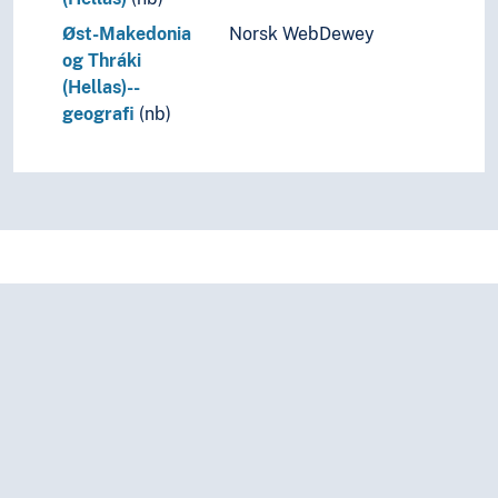
Øst-Makedonia
Norsk WebDewey
og Thráki
(Hellas)--
geografi
(nb)