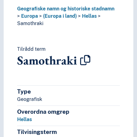
Polen
Geografiske namn og historiske stadnamn
Portugal
Europa
(Europa i land)
Hellas
Romania
Samothraki
Russland
Serbia
Slovakia
Tilrådd term
Slovenia
Samothraki
Spania
Storbritannia
Sveits
Sverige
Tsjekkia
Type
Tsjekkoslovakia
Geografisk
Tyrkia
Tyskland
Overordna omgrep
Ukraina
Hellas
Ungarn
Vatikanstaten
Tilvisingsterm