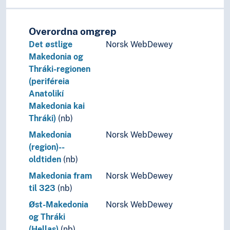
Overordna omgrep
Det østlige
Norsk WebDewey
Makedonia og
Thráki-regionen
(periféreia
Anatolikí
Makedonia kai
Thráki)
(nb)
Makedonia
Norsk WebDewey
(region)--
oldtiden
(nb)
Makedonia fram
Norsk WebDewey
til 323
(nb)
Øst-Makedonia
Norsk WebDewey
og Thráki
(Hellas)
(nb)