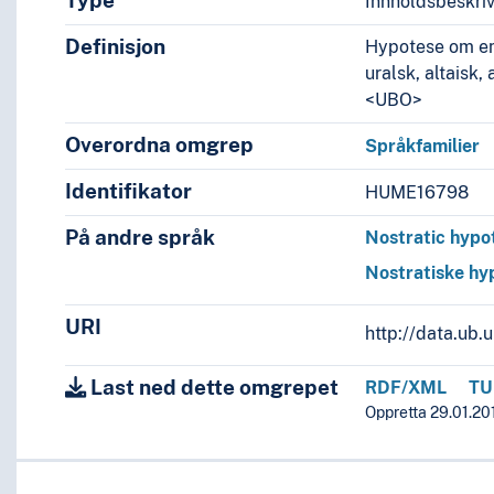
Type
Innholdsbeskri
Definisjon
Hypotese om en 
uralsk, altaisk,
<UBO>
Overordna omgrep
Språkfamilier
Identifikator
HUME16798
På andre språk
Nostratic hypo
Nostratiske hy
URI
http://data.ub
Last ned dette omgrepet
RDF/XML
TU
Oppretta 29.01.201