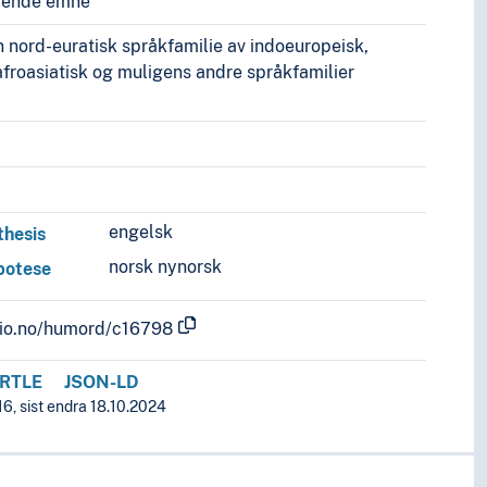
vende emne
nord-euratisk språkfamilie av indoeuropeisk,
 afroasiatisk og muligens andre språkfamilier
engelsk
thesis
norsk nynorsk
potese
.uio.no/humord/c16798
RTLE
JSON-LD
6, sist endra 18.10.2024