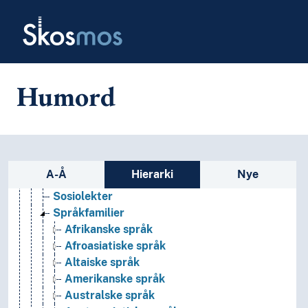
Skip to main
Fagspråk
Skosmos
Fremmedspråk
Idiolekter
Kontrollerte språk
Lingua franca
Humord
Minoritetsspråk
Morsmål
Nasjonalspråk
Pidgin- og kreolspråk
Sjargong
Sidefelt: navigér i vokabularet
A-Å
Hierarki
Nye
Skjulespråk
Sosiolekter
Språkfamilier
Afrikanske språk
Afroasiatiske språk
Altaiske språk
Amerikanske språk
Australske språk