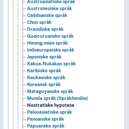
Austroasiatiske språk
Austronesiske språk
Caddoanske språk
Chon språk
Dravidiske språk
Guaicuruanske språk
Hmong-mien språk
Indoeuropeiske språk
Japoniske språk
Kakua-Nukakan språk
Karibiske språk
Kaukasiske språk
Koreansk språk
Mataguyanske språk
Munda språk (Språkfamilie)
Nostratiske hypotese
Paleoasiatiske språk
Panoanske språk
Papuanske språk