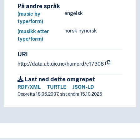
På andre språk
engelsk
(music by
type/form)
norsk nynorsk
(musikk etter
type/form)
URI
http://data.ub.uio.no/humord/c17308
Last ned dette omgrepet
RDF/XML
TURTLE
JSON-LD
Oppretta 18.06.2007, sist endra 15.10.2025