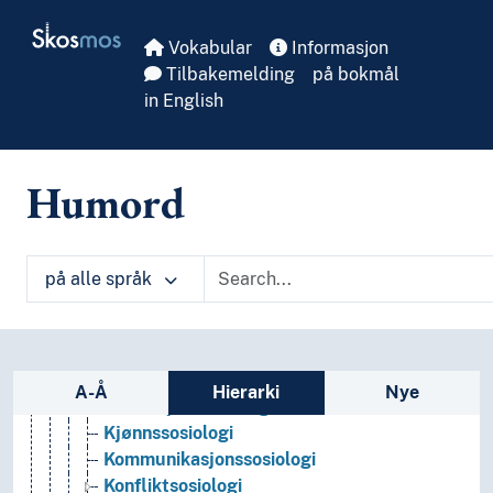
Arbeidssosiologi
Skip to main
Skosmos
Avvikssosiologi
Vokabular
Informasjon
Befolkningssosiologi
Tilbakemelding
på bokmål
Bygdesosiologi
in English
Bysosiologi
Etnometodologi
Familiesosiologi
Humord
Fengselssosiologi
Filmsosiologi
Forbrukersosiologi
Gruppesosiologi
på alle språk
Helsesosiologi
Historisk sosiologi
Idrettssosiologi
Sidefelt: navigér i vokabularet
Industrisosiologi
A-Å
Hierarki
Nye
Institusjonssosiologi
Kjønnssosiologi
Kommunikasjonssosiologi
Konfliktsosiologi