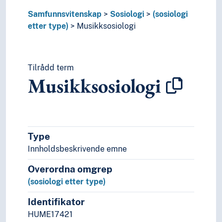
Sosiale aspekter
Samfunnsvitenskap
Sosiologi
(sosiologi
Sosiale bevegelser
etter type)
Musikksosiologi
Sosiale kontrakter
Sosiale problemer
Sosiale prosesser
Sosiale relasjoner
Tilrådd term
Sosiale strukturer
Musikksosiologi
Sosiale ulikheter
Sosialstatistikk
Sosiologiske teorier
Symbolsk interaksjonisme
Type
Velferd
Statistikk
Innholdsbeskrivende emne
Statsvitenskap
Overordna omgrep
Teori og metode (Samfunnsvitenskap)
(sosiologi etter type)
Språk
Tid i enheter, stadier og perioder
Identifikator
HUME17421