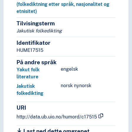
(folkediktning etter språk, nasjonalitet og
Tagalog folkediktning
etnisitet)
Tamil folkediktning
Tigrinja folkediktning
Tilvisingsterm
Tsjuvasjisk folkediktning
Jakutisk folkedikting
Tulu folkediktning
Tuvinsk folkediktning
Identifikator
Tyrkisk folkediktning
HUME17515
Tysk folkediktning
På andre språk
Udmurt folkediktning
engelsk
Yakut folk
Ukrainsk folkediktning
literature
Ungarsk folkediktning
Usbekisk folkediktning
norsk nynorsk
Jakutisk
Votisk folkediktning
folkedikting
Wancho folkediktning
Østslavisk folkediktning
URI
Anekdoter
http://data.ub.uio.no/humord/c17515
Fabler
Folkeeventyr
Last ned dette omgrepet