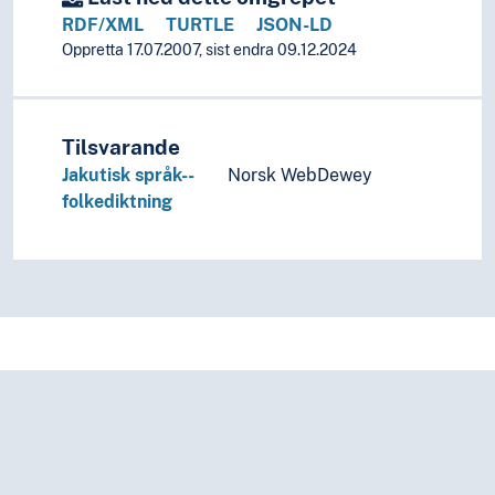
Folkeviser
RDF/XML
TURTLE
JSON-LD
Gåter
Oppretta 17.07.2007, sist endra 09.12.2024
Legender
Mbooku
Muntlig diktning
Ordtak
Tilsvarande
Regler (Vers)
Jakutisk språk--
Norsk WebDewey
Rim
folkediktning
Rykter
Sagn
Skrøner
Smådiktning
Spøkelseshistorier
Virkelighetshistorier
Vitser
Folketro
Folklorisme
Kopilore
Performance