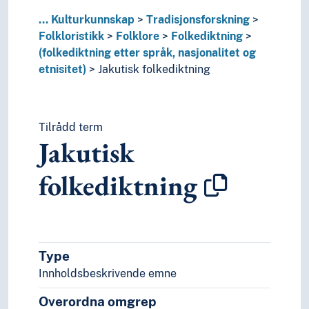
Pakistansk folkediktning
...
Kulturkunnskap
Tradisjonsforskning
Pashai folkediktning
Folkloristikk
Folklore
Folkediktning
Polsk folkediktning
(folkediktning etter språk, nasjonalitet og
Portugisisk folkediktning
etnisitet)
Jakutisk folkediktning
Romani folkediktning
Rumensk folkediktning
Russisk folkediktning
Samisk folkediktning
Tilrådd term
Jakutisk
Samoisk folkediktning
Sefardisk-spansk folkediktning
folkediktning
Serbisk folkediktning
Serbokroatisk folkediktning
Singhalesisk folkediktning
Skotsk folkediktning
Somali folkediktning
Type
Spansk folkediktning
Innholdsbeskrivende emne
Svanisk folkediktning
Svensk folkediktning
Overordna omgrep
Sørarabisk folkediktning