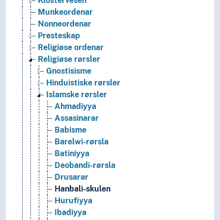
Klostervesen
Munkeordenar
Nonneordenar
Presteskap
Religiøse ordenar
Religiøse rørsler
Gnostisisme
Hinduistiske rørsler
Islamske rørsler
Ahmadiyya
Assasinarar
Babisme
Barelwi-rørsla
Batiniyya
Deobandi-rørsla
Drusarar
Hanbali-skulen
Hurufiyya
Ibadiyya