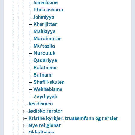
Ismailisme
Ithna asharia
Jahmiyya
Kharijittar
Malikiyya
Maraboutar
Mu'tazila
Nurculuk
Qadariyya
Salafisme
Satnami
Shafi'i-skulen
Wahhabisme
Zaydiyyah
Jesidismen
Jødiske rørsler
Kristne kyrkjer, trussamfunn og rørsler
Nye religionar
Okkultisme