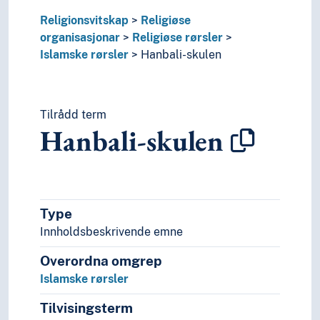
Vekking
Religionsvitskap
Religiøse
Religiøse sekter
organisasjonar
Religiøse rørsler
Åndevesen
Islamske rørsler
Hanbali-skulen
Tilrådd term
Hanbali-skulen
Type
Innholdsbeskrivende emne
Overordna omgrep
Islamske rørsler
Tilvisingsterm