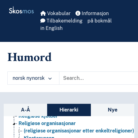
Skip to main
Skosmos
Vokabular
Informasjon
Tilbakemelding
på bokmål
in English
Religionsvitskap
Heilagdommar
Interreligiøse relasjonar
Humord
Mytologi (Religion)
Religion
Religionsantropologi
norsk nynorsk
Religionsfenomenologi
Religionsforfølging
Religionskritikk
Religiøs symbolikk
Sidefelt: navigér i vokabularet
Religiøse doktrinar
A-Å
Hierarki
Nye
Religiøse kjelder
Religiøse organisasjonar
(religiøse organisasjonar etter enkeltreligioner)