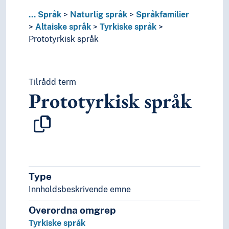
Kakua-Nukakan språk
...
Språk
Naturlig språk
Språkfamilier
Karibiske språk
Altaiske språk
Tyrkiske språk
Kaukasiske språk
Prototyrkisk språk
Koreansk språk
Mataguyanske språk
Munda språk (Språkfamilie)
Nostratiske hypotese
Tilrådd term
Prototyrkisk språk
Paleoasiatiske språk
Panoanske språk
Papuanske språk
Sinotibetanske språk
Språkisolat
Tai språk
Ugrupperte språk
Type
Uralske språk
Innholdsbeskrivende emne
Viet-muong språk
Substrat
Overordna omgrep
Særspråk
Tyrkiske språk
Truede språk