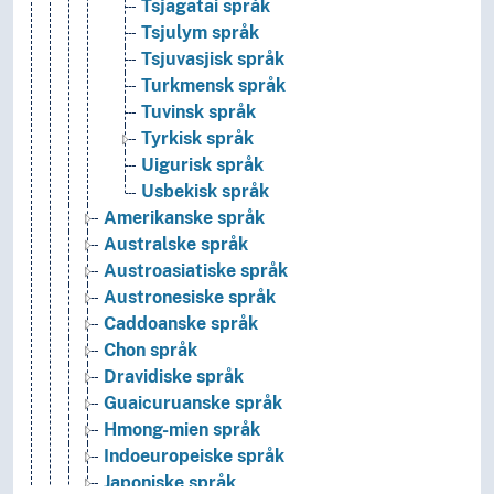
Tsjagatai språk
Tsjulym språk
Tsjuvasjisk språk
Turkmensk språk
Tuvinsk språk
Tyrkisk språk
Uigurisk språk
Usbekisk språk
Amerikanske språk
Australske språk
Austroasiatiske språk
Austronesiske språk
Caddoanske språk
Chon språk
Dravidiske språk
Guaicuruanske språk
Hmong-mien språk
Indoeuropeiske språk
Japoniske språk