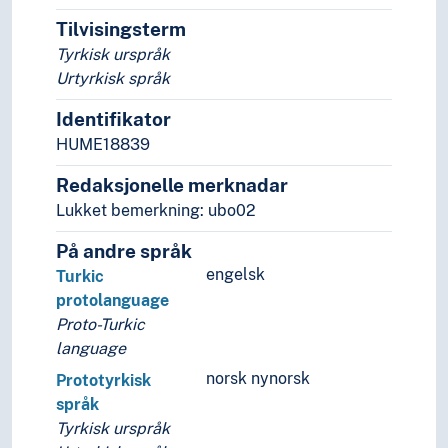
Verdensspråk
Tilvisingsterm
Språkevnen
Tyrkisk urspråk
Språkhistorie
Urtyrkisk språk
Språkkultur
Tid i enheter, stadier og perioder
Identifikator
HUME18839
Redaksjonelle merknadar
Lukket bemerkning: ubo02
På andre språk
engelsk
Turkic
protolanguage
Proto-Turkic
language
norsk nynorsk
Prototyrkisk
språk
Tyrkisk urspråk