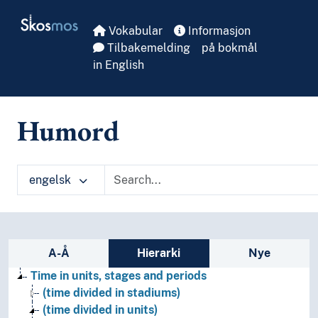
Skip to main
Skosmos
Vokabular
Informasjon
Tilbakemelding
på bokmål
in English
Humord
engelsk
Sidefelt: navigér i vokabularet
A-Å
Hierarki
Nye
Time in units, stages and periods
(time divided in stadiums)
(time divided in units)