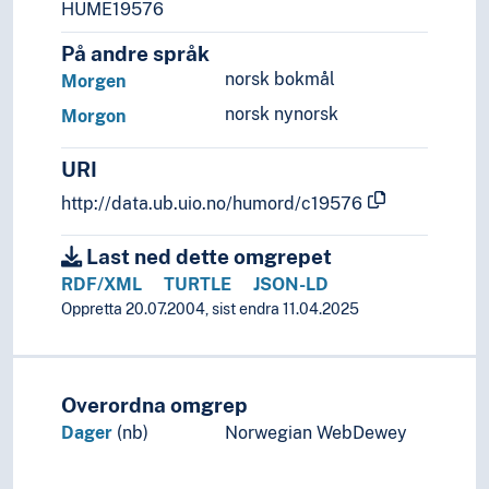
HUME19576
På andre språk
norsk bokmål
Morgen
norsk nynorsk
Morgon
URI
http://data.ub.uio.no/humord/c19576
Last ned dette omgrepet
RDF/XML
TURTLE
JSON-LD
Oppretta 20.07.2004, sist endra 11.04.2025
Overordna omgrep
Dager
(nb)
Norwegian WebDewey