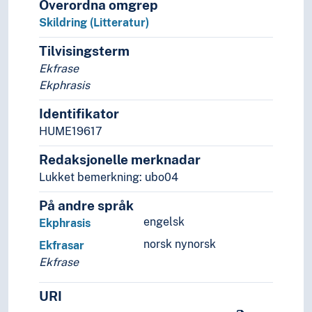
Overordna omgrep
Skildring (Litteratur)
Tilvisingsterm
Ekfrase
Ekphrasis
Identifikator
HUME19617
Redaksjonelle merknadar
Lukket bemerkning: ubo04
På andre språk
engelsk
Ekphrasis
norsk nynorsk
Ekfrasar
Ekfrase
URI