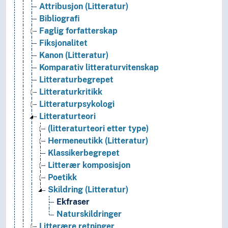
Attribusjon (Litteratur)
Bibliografi
Faglig forfatterskap
Fiksjonalitet
Kanon (Litteratur)
Komparativ litteraturvitenskap
Litteraturbegrepet
Litteraturkritikk
Litteraturpsykologi
Litteraturteori
(litteraturteori etter type)
Hermeneutikk (Litteratur)
Klassikerbegrepet
Litterær komposisjon
Poetikk
Skildring (Litteratur)
Ekfraser
Naturskildringer
Litterære retninger