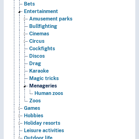
Bets
Entertainment
Amusement parks
Bullfighting
Cinemas
Circus
Cockfights
Discos
Drag
Karaoke
Magic tricks
Menageries
Human zoos
Zoos
Games
Hobbies
Holiday resorts
Leisure activities
Outdoor life