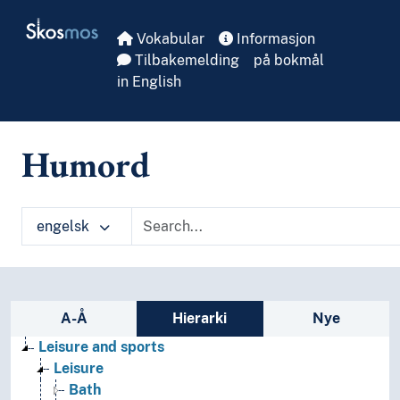
Skip to main
Skosmos
Vokabular
Informasjon
Tilbakemelding
på bokmål
in English
Humord
engelsk
Sidefelt: navigér i vokabularet
A-Å
Hierarki
Nye
Leisure and sports
Leisure
Bath