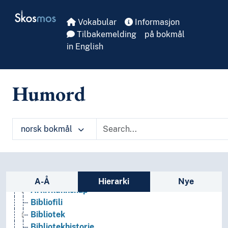
Skip to main
Skosmos
Vokabular
Informasjon
Tilbakemelding
på bokmål
in English
Humord
norsk bokmål
Arkeologi
Sidefelt: navigér i vokabularet
Bibliotekvitenskap
A-Å
Hierarki
Nye
Arkivkunnskap
Bibliofili
Bibliotek
Bibliotekhistorie