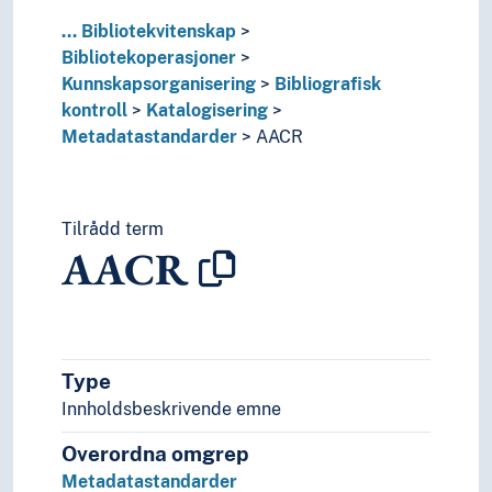
Kulturkunnskap
...
Bibliotekvitenskap
Kunst
Bibliotekoperasjoner
Lingvistikk
Kunnskapsorganisering
Bibliografisk
Litteratur
kontroll
Katalogisering
Navn, personer og skikkelser
Metadatastandarder
AACR
Næringsliv og økonomi
Pedagogikk
Psykologi
Realfag
Tilrådd term
AACR
Religionsvitenskap
Rettsvitenskap
Samfunnsvitenskap
Språk
Tid i enheter, stadier og perioder
Type
Innholdsbeskrivende emne
Overordna omgrep
Metadatastandarder