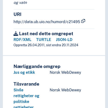
og vatn
Urbefolkningsrett
Myndigheter
URI
Politikk
Politisk filosofi
http://data.ub.uio.no/humord/c21495
Politisk makt
Politisk psykologi
Last ned dette omgrepet
Politisk virksomhet
RDF/XML
TURTLE
JSON-LD
Politiske erklæringer
Oppretta 26.04.2011, sist endra 20.11.2024
Politiske grupperinger
Politiske konflikter
Politiske prosesser
Nærliggande omgrep
Politiske systemer
Jus og etikk
Norsk WebDewey
Rettsoppgjør
Revolusjon
Tilsvarande
Sikkerhet (Statsvitenskap)
Stat
Sivile
Norsk WebDewey
Statsborgerskap
rettigheter og
Statskupp
politiske
Statsmakt
rettigheter