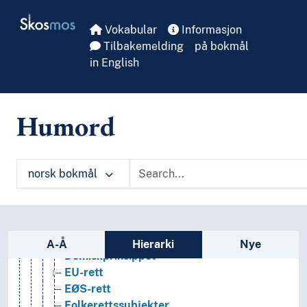
Skip to main
Næringsliv og økonomi
Skosmos
Pedagogikk
Vokabular
Informasjon
Psykologi
Tilbakemelding
på bokmål
Realfag
in English
Religionsvitenskap
Rettsvitenskap
Rettskilder
Humord
Rettsområder
Derogasjon
Folkerett
norsk bokmål
Annektering
Beskyttelsesansvar
Diplomatisk anerkjennelse
Diplomatrett
Sidefelt: navigér i vokabularet
Diskrimineringsrett
A-Å
Hierarki
Nye
Domisilprinsippet
EU-rett
EØS-rett
Folkerettssubjekter