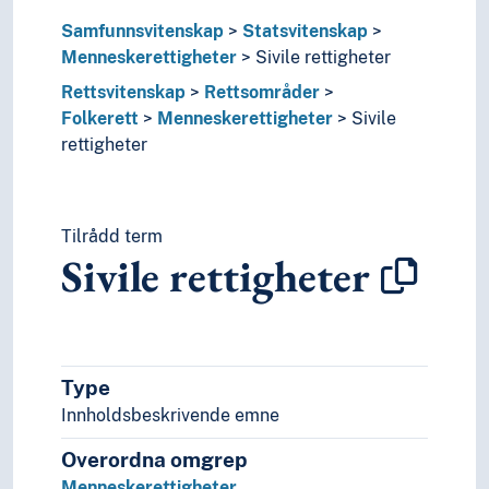
Traktatrett
Samfunnsvitenskap
Statsvitenskap
Utviklingsrett
Menneskerettigheter
Sivile rettigheter
Komparativ rettsvitenskap
Rettsvitenskap
Rettsområder
Kritisk jus
Folkerett
Menneskerettigheter
Sivile
Offentlig orden
rettigheter
Offentlig rett
Privatrett
Rettsfilosofi
Rettshistorie
Tilrådd term
Rettshåndhevelse
Sivile rettigheter
Rettsoppfatning
Rettsteori
Utlendingsrett
Rettssikkerhet
Rettssystemer
Type
Samfunnsvitenskap
Innholdsbeskrivende emne
Bygdeforskning
Overordna omgrep
Demografi
Framtidsforskning
Menneskerettigheter