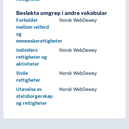
Stormakter
Beslekta omgrep i andre vokabular
Styresett
Verdenssamfunn
Forholdet
Norsk WebDewey
Teori og metode (Samfunnsvitenskap)
mellom velferd
Språk
og
Tid i enheter, stadier og perioder
menneskerettigheter
Individers
Norsk WebDewey
rettigheter og
aktiviteter
Sivile
Norsk WebDewey
rettigheter
Utøvelse av
Norsk WebDewey
statsborgerskap
og rettigheter