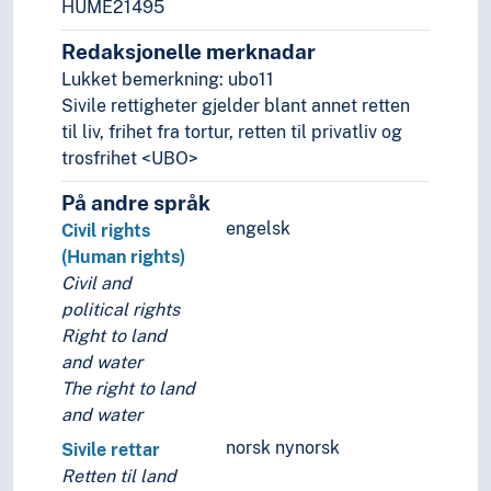
Koalisjoner
HUME21495
Krig
Redaksjonelle merknadar
Menneskerettigheter
Lukket bemerkning: ubo11
Individuelle plikter
Sivile rettigheter gjelder blant annet retten
Individuelle rettigheter
til liv, frihet fra tortur, retten til privatliv og
Menneskerettighetsbrudd
trosfrihet <UBO>
Menneskerettighetserklæringer
Organisasjonsfrihet
På andre språk
Politiske rettigheter
engelsk
Civil rights
Rettferdig rettergang
(Human rights)
Sivile rettigheter
Civil and
Barns rettigheter
political rights
Foreldres rettigheter
Right to land
Forsamlingsfrihet
and water
Oppholdsrett
The right to land
Pasientrettigheter
and water
Personlig sikkerhet (Sivile rettigheter)
norsk nynorsk
Sivile rettar
Åndsfrihet
Retten til land
Sosiale rettigheter