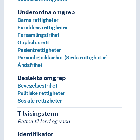
Geografi
Underordna omgrep
Kjønnsforskning
Barns rettigheter
Medievitenskap
Foreldres rettigheter
Praxeologi
Forsamlingsfrihet
Sosial organisasjon
Oppholdsrett
Sosialantropologi
Pasientrettigheter
Sosiologi
Personlig sikkerhet (Sivile rettigheter)
Statistikk
Åndsfrihet
Statsvitenskap
Allianser (Statsvitenskap)
Beslekta omgrep
Eksepsjonalisme
Bevegelsesfrihet
Folkeavstemning
Politiske rettigheter
Folkevilje
Sosiale rettigheter
Forvaltning
Fred
Tilvisingsterm
Fredsforskning
Retten til land og vann
Hegemoni
Identifikator
Industriland