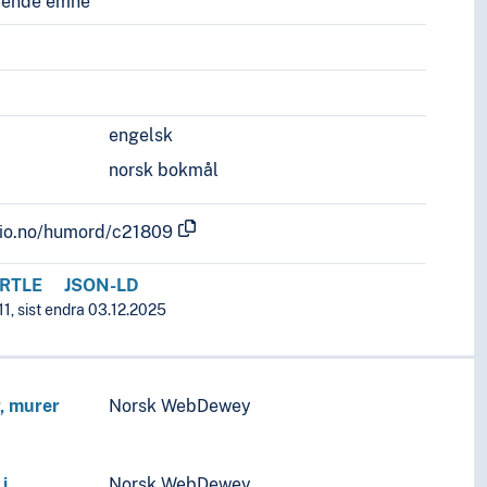
vende emne
engelsk
norsk bokmål
.uio.no/humord/c21809
RTLE
JSON-LD
1, sist endra 03.12.2025
r, murer
Norsk WebDewey
i
Norsk WebDewey