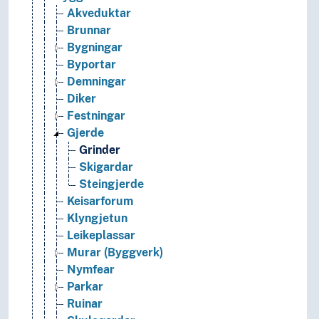
Akveduktar
Brunnar
Bygningar
Byportar
Demningar
Diker
Festningar
Gjerde
Grinder
Skigardar
Steingjerde
Keisarforum
Klyngjetun
Leikeplassar
Murar (Byggverk)
Nymfear
Parkar
Ruinar