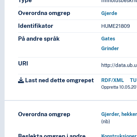
Type
Innholdsbeskri
Overordna omgrep
Gjerde
Identifikator
HUME21809
På andre språk
Gates
Grinder
URI
http://data.ub
Last ned dette omgrepet
RDF/XML
TU
Oppretta 10.05.201
Overordna omgrep
Gjerder, hekke
(nb)
Beslekta omgrep i andre
Konstruksjoner 