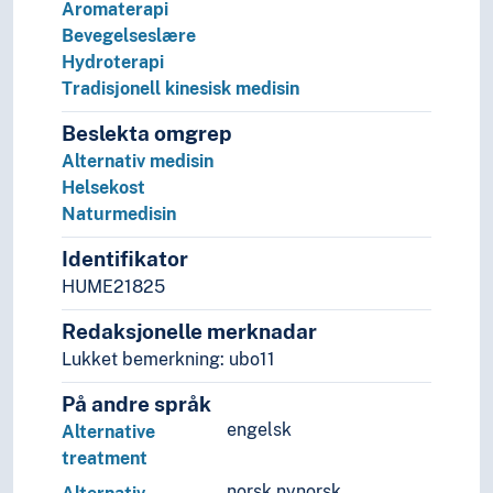
Aromaterapi
Historie og historiefaget
Bevegelseslære
Humaniora
Hydroterapi
Informatikk og informasjonsteknologi
Tradisjonell kinesisk medisin
Ingeniørfag
Kulturkunnskap
Beslekta omgrep
Kunst
Alternativ medisin
Lingvistikk
Helsekost
Litteratur
Naturmedisin
Navn, personer og skikkelser
Identifikator
Næringsliv og økonomi
HUME21825
Pedagogikk
Psykologi
Redaksjonelle merknadar
Realfag
Lukket bemerkning: ubo11
Religionsvitenskap
Rettsvitenskap
På andre språk
Samfunnsvitenskap
engelsk
Alternative
Språk
treatment
Tid i enheter, stadier og perioder
norsk nynorsk