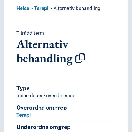
Leketerapi
Helse
Terapi
Alternativ behandling
Medisinsk behandling
Miljøterapi
Multisystemisk terapi
Musikkterapi
Tilrådd term
Alternativ
Narrativ terapi
Naturterapi
behandling
Osteopati
Parterapi
Pasientsentrert metode
Psykoanalyse
Psykoanalytisk terapi
Type
Psykodrama
Innholdsbeskrivende emne
Psykoterapi
Sexterapi
Overordna omgrep
Spa
Terapi
Språk- og taleterapi
Terapeutisk allianse
Underordna omgrep
Tvangsbehandling