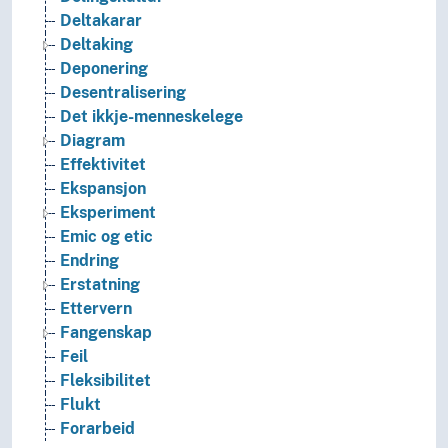
Deltakarar
Deltaking
Deponering
Desentralisering
Det ikkje-menneskelege
Diagram
Effektivitet
Ekspansjon
Eksperiment
Emic og etic
Endring
Erstatning
Ettervern
Fangenskap
Feil
Fleksibilitet
Flukt
Forarbeid