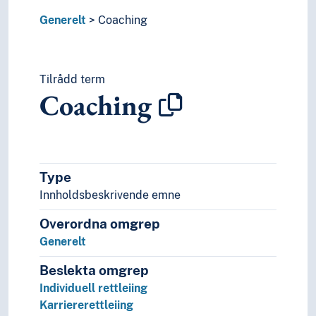
Forbod
Generelt
Forfalsking
Coaching
Forhandlingar
Forsking og utviklingsarbeid
Fragmentering
Tilrådd term
Framføringar
Coaching
Fusk
Førebygging
Generalisering
Gjenbruk
Gjenoppbygging
Type
Grafisk framstilling
Innholdsbeskrivende emne
Grupper (Generelt)
Overordna omgrep
Hierarki (System)
Identifikasjon
Generelt
Image
Beslekta omgrep
Imitasjon
Individuell rettleiing
Implementering
Karriererettleiing
Innovasjon