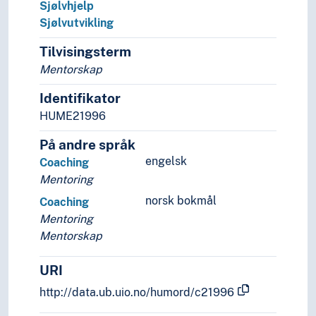
Sjølvhjelp
Innsamling
Sjølvutvikling
Institusjonalisering
Integritet
Tilvisingsterm
Intersubjektivitet
Mentorskap
Isolering
Kildevern
Identifikator
Knappleik
HUME21996
Kodar
På andre språk
Kommersialisering
engelsk
Kommunikasjon
Coaching
Konferansar
Mentoring
Konformitet
norsk bokmål
Coaching
Konkurransar
Mentoring
Konsensus
Mentorskap
Kontinuitet
Kontroll
URI
Koordinering
http://data.ub.uio.no/humord/c21996
Krisar
Kurs