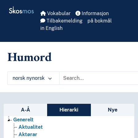
Skip to main
Skosmos
Vokabular
Informasjon
Tilbakemelding
på bokmål
in English
Humord
norsk nynorsk
Sidefelt: navigér i vokabularet
A-Å
Hierarki
Nye
Generelt
Aktualitet
Aktørar