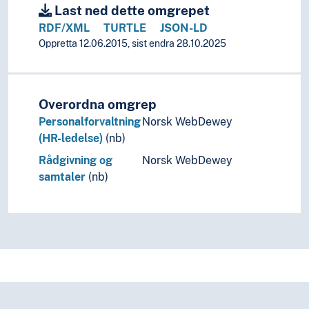
Last ned dette omgrepet
Kvalitet
RDF/XML
TURTLE
JSON-LD
Kvotar
Oppretta 12.06.2015, sist endra 28.10.2025
Latskap
Manifest
Manipulasjon
Mediering (Medievitskap)
Overordna omgrep
Medlemskap
Personalforvaltning
Norsk WebDewey
Metodar
(HR-ledelse)
(nb)
Mikroskopi
Rådgivning og
Norsk WebDewey
Miljø
samtaler
(nb)
Mobilitet
Modellar
Modernisering
Motiv
Mønster
Møte
Møteteknikk
Målgrupper