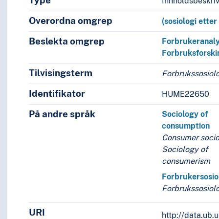
Type
Innholdsbeskri
Overordna omgrep
(sosiologi etter
Beslekta omgrep
Forbrukeranal
Forbruksforski
Tilvisingsterm
Forbrukssosiol
Identifikator
HUME22650
På andre språk
Sociology of
consumption
Consumer soci
Sociology of
consumerism
Forbrukersosio
Forbrukssosiol
URI
http://data.ub