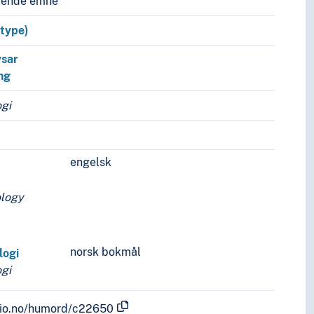
vende emne
 type)
ysar
ng
ogi
engelsk
ology
norsk bokmål
logi
ogi
.uio.no/humord/c22650