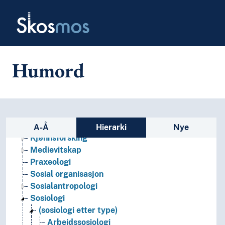
Skip to main
Skosmos
Humord
Samfunnsvitskap
Bygdeforsking
Demografi
Framtidsforsking
Sidefelt: navigér i vokabularet
Geografi
A-Å
Hierarki
Nye
Kjønnsforsking
Medievitskap
Praxeologi
Sosial organisasjon
Sosialantropologi
Sosiologi
(sosiologi etter type)
Arbeidssosiologi