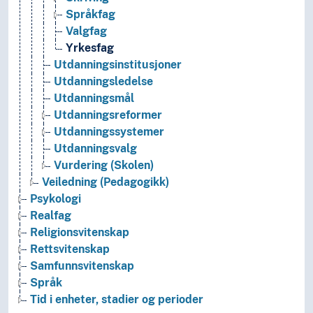
Språkfag
Valgfag
Yrkesfag
Utdanningsinstitusjoner
Utdanningsledelse
Utdanningsmål
Utdanningsreformer
Utdanningssystemer
Utdanningsvalg
Vurdering (Skolen)
Veiledning (Pedagogikk)
Psykologi
Realfag
Religionsvitenskap
Rettsvitenskap
Samfunnsvitenskap
Språk
Tid i enheter, stadier og perioder