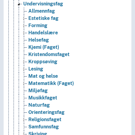
Undervisningsfag
Allmennfag
Estetiske fag
Forming
Handelslære
Helsefag
Kjemi (Faget)
Kristendomsfaget
Kroppsøving
Lesing
Mat og helse
Matematikk (Faget)
Miljøfag
Musikkfaget
Naturfag
Orienteringsfag
Religionsfaget
Samfunnsfag
Skriving