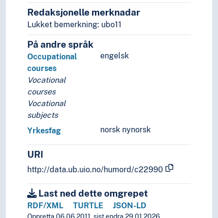
Redaksjonelle merknadar
Lukket bemerkning: ubo11
På andre språk
engelsk
Occupational
courses
Vocational
courses
Vocational
subjects
norsk nynorsk
Yrkesfag
URI
http://data.ub.uio.no/humord/c22990
Last ned dette omgrepet
RDF/XML
TURTLE
JSON-LD
Oppretta 06.06.2011, sist endra 29.01.2026