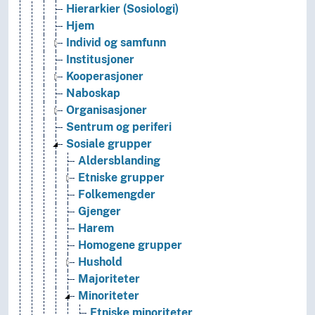
Hierarkier (Sosiologi)
Hjem
Individ og samfunn
Institusjoner
Kooperasjoner
Naboskap
Organisasjoner
Sentrum og periferi
Sosiale grupper
Aldersblanding
Etniske grupper
Folkemengder
Gjenger
Harem
Homogene grupper
Hushold
Majoriteter
Minoriteter
Etniske minoriteter