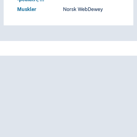
Muskler
Norsk WebDewey