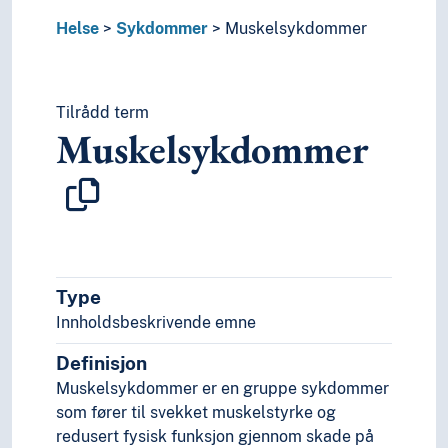
Humaniora
Helse
Sykdommer
Muskelsykdommer
Informatikk og informasjonsteknologi
Ingeniørfag
Kulturkunnskap
Kunst
Tilrådd term
Muskelsykdommer
Lingvistikk
Litteratur
Navn, personer og skikkelser
Næringsliv og økonomi
Pedagogikk
Psykologi
Realfag
Type
Religionsvitenskap
Innholdsbeskrivende emne
Rettsvitenskap
Samfunnsvitenskap
Definisjon
Språk
Muskelsykdommer er en gruppe sykdommer
Tid i enheter, stadier og perioder
som fører til svekket muskelstyrke og
redusert fysisk funksjon gjennom skade på