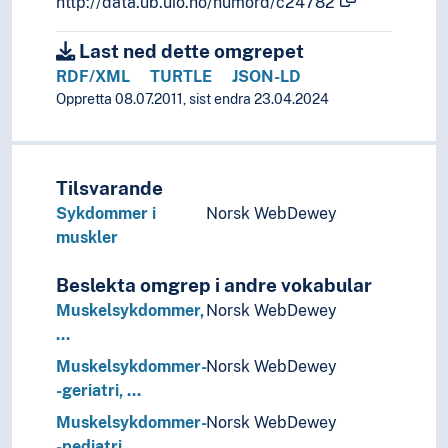
http://data.ub.uio.no/humord/c24782
Last ned dette omgrepet
RDF/XML
TURTLE
JSON-LD
Oppretta 08.07.2011, sist endra 23.04.2024
Tilsvarande
Sykdommer i
Norsk WebDewey
muskler
Beslekta omgrep i andre vokabular
Muskelsykdommer,
Norsk WebDewey
…
Muskelsykdommer-
Norsk WebDewey
-geriatri, …
Muskelsykdommer-
Norsk WebDewey
-pediatri, …