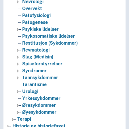
Nevrologi
Overvekt
Patofysiologi
Patogenese
Psykiske lidelser
Psykosomatiske lidelser
Restitusjon (Sykdommer)
Revmatologi
Slag (Medisin)
Spiseforstyrrelser
Syndromer
Tannsykdommer
Tarantisme
Urologi
Yrkessykdommer
Øresykdommer
Øyesykdommer
Terapi
Historie og historiefaget