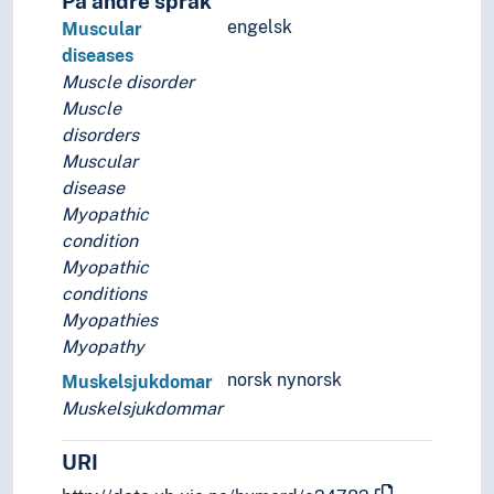
På andre språk
engelsk
Muscular
diseases
Muscle disorder
Muscle
disorders
Muscular
disease
Myopathic
condition
Myopathic
conditions
Myopathies
Myopathy
norsk nynorsk
Muskelsjukdomar
Muskelsjukdommar
URI