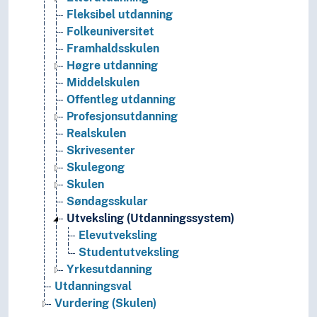
Fleksibel utdanning
Folkeuniversitet
Framhaldsskulen
Høgre utdanning
Middelskulen
Offentleg utdanning
Profesjonsutdanning
Realskulen
Skrivesenter
Skulegong
Skulen
Søndagsskular
Utveksling (Utdanningssystem)
Elevutveksling
Studentutveksling
Yrkesutdanning
Utdanningsval
Vurdering (Skulen)