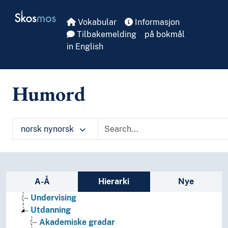
Skip to main
Skosmos
Vokabular
Informasjon
Pedagogikk
Tilbakemelding
på bokmål
(pedagogikk etter type)
in English
Didaktikk
Pedagogisk forsking
Pedagogisk leiing
Humord
Pedagogisk praksis
Pedagogisk rådgjeving
Pedagogisk teknologi
Pedagogisk teori
norsk nynorsk
Pedagogisk testing
Pedagogiske reformer
Rettleiing (Pedagogikk)
Spesialpedagogikk
Sidefelt: navigér i vokabularet
A-Å
Hierarki
Nye
Språkkompetanse
Undervising
Utdanning
Akademiske gradar