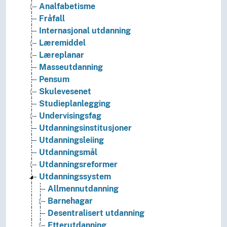
Analfabetisme
Fråfall
Internasjonal utdanning
Læremiddel
Læreplanar
Masseutdanning
Pensum
Skulevesenet
Studieplanlegging
Undervisingsfag
Utdanningsinstitusjoner
Utdanningsleiing
Utdanningsmål
Utdanningsreformer
Utdanningssystem
Allmennutdanning
Barnehagar
Desentralisert utdanning
Etterutdanning