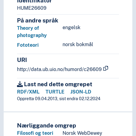
Identifikator
Levande bilete
Musikk
HUME26609
Scenekunst
På andre språk
Stil (Kunst)
engelsk
Theory of
Visuell kultur
photography
norsk bokmål
Fototeori
URI
http://data.ub.uio.no/humord/c26609
Last ned dette omgrepet
RDF/XML
TURTLE
JSON-LD
Oppretta 09.04.2013, sist endra 02.12.2024
Nærliggande omgrep
Filosofi og teori
Norsk WebDewey