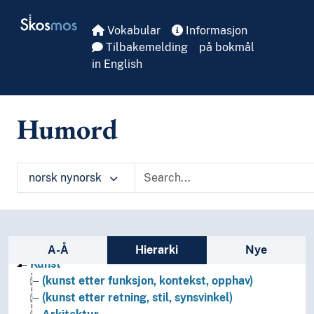
Skip to main
Skosmos
Vokabular
Informasjon
Tilbakemelding
på bokmål
in English
Humord
norsk nynorsk
Sidefelt: navigér i vokabularet
A-Å
Hierarki
Nye
Kunst
(kunst etter funksjon, kontekst, opphav)
(kunst etter retning, stil, synsvinkel)