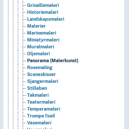
Grisaillemaleri
Historiemaleri
Landskapsmaleri
Malerier
Marinemaleri
Miniatyrmaleri
Muralmaleri
Oljemaleri
Panorama (Malerkunst)
Rosemaling
Sceneskisser
Sjangermaleri
Stilleben
Takmaleri
Teatermaleri
Temperamaleri
Trompe l'oeil
Vasemaleri