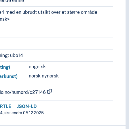
vende emne
ri med en ubrudt utsikt over et større område
ensk>
ing: ubo14
engelsk
ting)
norsk nynorsk
arkunst)
.uio.no/humord/c27146
RTLE
JSON-LD
4, sist endra 05.12.2025