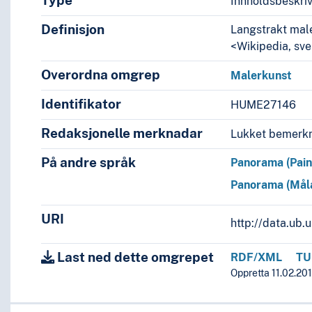
Type
Innholdsbeskri
Definisjon
Langstrakt male
<Wikipedia, sv
Overordna omgrep
Malerkunst
Identifikator
HUME27146
Redaksjonelle merknadar
Lukket bemerkn
På andre språk
Panorama (Pain
Panorama (Mål
URI
http://data.ub
Last ned dette omgrepet
RDF/XML
TU
Oppretta 11.02.201