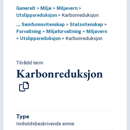
Performativitet
Generelt
Miljø
Miljøvern
Plagiering
Utslippsreduksjon
Karbonreduksjon
Planlegging
...
Samfunnsvitenskap
Statsvitenskap
Praksis
Forvaltning
Miljøforvaltning
Miljøvern
Prediksjon
Utslippsreduksjon
Karbonreduksjon
Preferanser
Preparering
Prioritering
Prisbelønning
Tilrådd term
Privilegier
Karbonreduksjon
Problemløsning
Prognoser
Programmer
Prosjekter
Protester
Proveniens
Påvirkning
Type
Rammebetingelser
Innholdsbeskrivende emne
Rangering