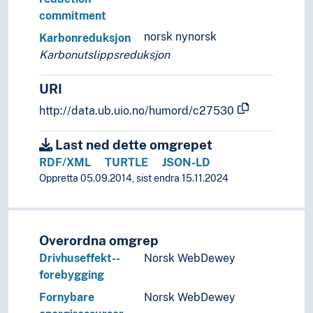
Sikkerhetssystemer
commitment
Simulering
norsk nynorsk
Skadebegrensning
Karbonreduksjon
Skader
Karbonutslippsreduksjon
Skala
URI
Stabilitet
Standarder
http://data.ub.uio.no/humord/c27530
Stillstand
Strategi
Last ned dette omgrepet
Symmetri
RDF/XML
TURTLE
JSON-LD
Systematikk
Oppretta 05.09.2014, sist endra 15.11.2024
Testing
Tidsbruk (Generelt)
Tilbakemelding
Tillatelse
Overordna omgrep
Tverrfaglighet
Drivhuseffekt--
Norsk WebDewey
Typologi
forebygging
Ulikheter
Fornybare
Norsk WebDewey
Ulykker