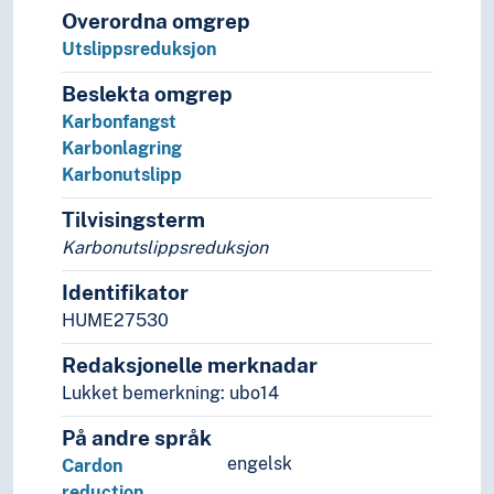
Overordna omgrep
Regelverk
Utslippsreduksjon
Registrering
Rehabilitering
Beslekta omgrep
Rekruttering (Generelt)
Karbonfangst
Relasjoner
Karbonlagring
Representasjon
Karbonutslipp
Resiprositet
Ressurser
Tilvisingsterm
Resultater
Karbonutslippsreduksjon
Rettigheter
Revisjon
Identifikator
Revitalisering
HUME27530
Risiko
Redaksjonelle merknadar
Rådgivning
Lukket bemerkning: ubo14
Samlervirksomhet
Sentralisering
På andre språk
Service
engelsk
Cardon
Sikkerhet (Generelt)
reduction