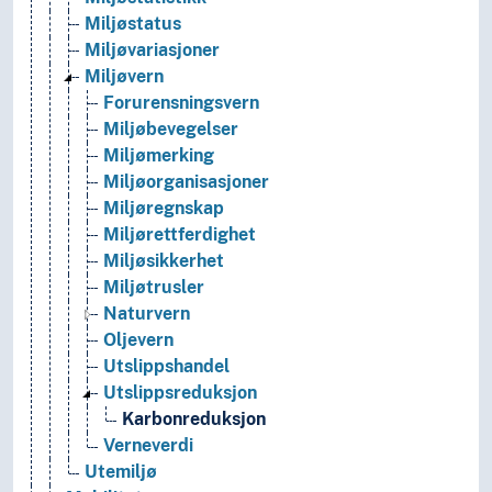
Miljøstatus
Miljøvariasjoner
Miljøvern
Forurensningsvern
Miljøbevegelser
Miljømerking
Miljøorganisasjoner
Miljøregnskap
Miljørettferdighet
Miljøsikkerhet
Miljøtrusler
Naturvern
Oljevern
Utslippshandel
Utslippsreduksjon
Karbonreduksjon
Verneverdi
Utemiljø