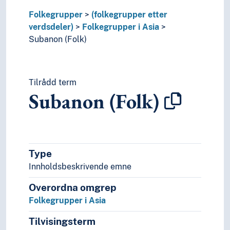
Ubykhar
Folkegrupper
(folkegrupper etter
Uigurar
verdsdeler)
Folkegrupper i Asia
Uralske folkegrupper
Subanon (Folk)
Usbekarar
Veddaar
Vietnamesarar
Tilrådd term
Wa (Folk)
Subanon (Folk)
Wakhi (Folk)
Wancho
Xevsuriar
Yao
Yi
Type
Zhuang (Folk)
Innholdsbeskrivende emne
Folkegrupper i Europa
Folkegrupper i Oseania
Overordna omgrep
Skriftlause folk
Folkegrupper i Asia
Stammar (Folkegrupper)
Ugrupperte folk
Tilvisingsterm