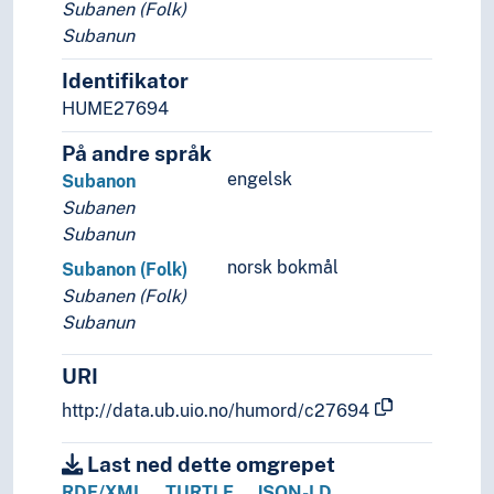
Urfolk
Subanen (Folk)
Subanun
Identifikator
HUME27694
På andre språk
engelsk
Subanon
Subanen
Subanun
norsk bokmål
Subanon (Folk)
Subanen (Folk)
Subanun
URI
http://data.ub.uio.no/humord/c27694
Last ned dette omgrepet
RDF/XML
TURTLE
JSON-LD