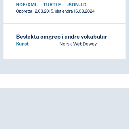
RDF/XML
TURTLE
JSON-LD
Retrofuturismen
Oppretta 12.03.2015, sist endra 16.08.2024
Ringeriksstil
Rinpa
Rokokko
Romansk stil
Beslekta omgrep i andre vokabular
Romantikken
Kunst
Norsk WebDewey
Rødfigurstil
Samtidskunst
Senromantikk
Sosialrealismen
Streng stil
Strukturalisme
Surrealismen
Svartfigurstil
Sveitserstil
Symbolisme
Ukiyo-e
Verisme