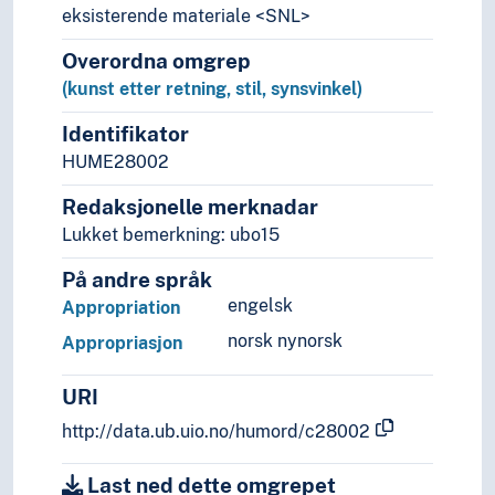
Modernismen
eksisterende materiale <SNL>
Naivisme
Overordna omgrep
Nasjonalromantikken
(kunst etter retning, stil, synsvinkel)
Naturalismen
Nygotikken
Identifikator
Nyklassisismen
HUME28002
Nyrealismen
Nyromantikken
Redaksjonelle merknadar
Nysaklighet
Lukket bemerkning: ubo15
Palladianismen
På andre språk
Performancekunst
engelsk
Popkunst
Appropriation
Post-ekspresjonisme
norsk nynorsk
Appropriasjon
Postimpresjonismen
Postkonseptualisme
URI
Postmodernismen
http://data.ub.uio.no/humord/c28002
Primitivismen
Realismen
Last ned dette omgrepet
Renessansen