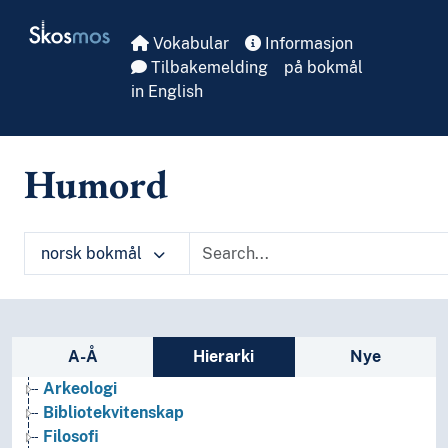
Skip to main
Skosmos
Vokabular
Informasjon
Tilbakemelding
på bokmål
in English
Humord
norsk bokmål
Sidefelt: navigér i vokabularet
A-Å
Hierarki
Nye
Arkeologi
Bibliotekvitenskap
Filosofi