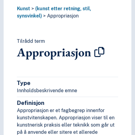
Geometrisk stil
Kunst
Georgiansk arkitektur
(kunst etter retning, stil,
synsvinkel)
Gotikken
Appropriasjon
Høyrenessansen
Impresjonismen
Internasjonalisme (Kunst)
Tilrådd term
Japonisme
Appropriasjon
Keltisk stil
Kineseri
Klassisisme (Kunst)
Konkretisme
Konseptkunst
Type
Koptisk kunst
Innholdsbeskrivende emne
Kubismen
Definisjon
Landskapskunst
Manierismen
Appropriasjon er et fagbegrep innenfor
Medievalisme
kunstvitenskapen. Appropriasjon viser til en
Minimalismen
kunstnerisk praksis eller teknikk som går ut
Moderne kunst
på å anvende eller sitere et allerede