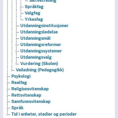
Skrivetrening
Språkfag
Valgfag
Yrkesfag
Utdanningsinstitusjoner
Utdanningsledelse
Utdanningsmål
Utdanningsreformer
Utdanningssystemer
Utdanningsvalg
Vurdering (Skolen)
Veiledning (Pedagogikk)
Psykologi
Realfag
Religionsvitenskap
Rettsvitenskap
Samfunnsvitenskap
Språk
Tid i enheter, stadier og perioder