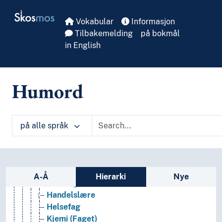
Undervisning
Skip to main
Skosmos
Utdanning
Vokabular
Informasjon
Akademiske grader
Tilbakemelding
på bokmål
Analfabetisme
in English
Frafall
Internasjonal utdanning
Læremidler
Humord
Læreplaner
Masseutdanning
Pensum
Skolevesen
på alle språk
Studieplanlegging
Undervisningsfag
Allmennfag
Sidefelt: navigér i vokabularet
Estetiske fag
A-Å
Hierarki
Nye
Forming
Handelslære
Helsefag
Kjemi (Faget)