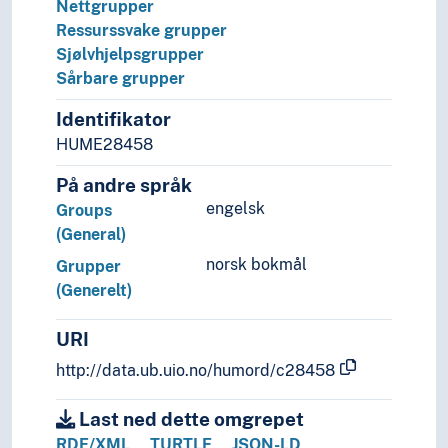
Mobilitet
Nettgrupper
Modellar
Ressurssvake grupper
Modernisering
Sjølvhjelpsgrupper
Motiv
Sårbare grupper
Mønster
Identifikator
Møte
HUME28458
Møteteknikk
Målgrupper
På andre språk
Navigasjon
engelsk
Groups
Notasjon
(General)
Nøkkeltal
Ombod
norsk bokmål
Grupper
Oppdagingar
(Generelt)
Opphav
Oppskrifter
URI
Opptakskrav
http://data.ub.uio.no/humord/c28458
Organisering
Overgang
Last ned dette omgrepet
Overleving
RDF/XML
TURTLE
JSON-LD