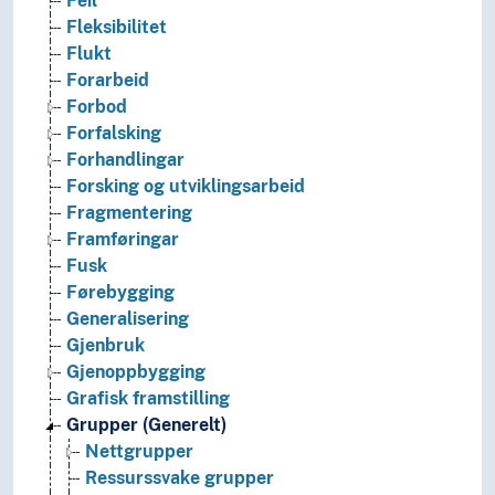
Feil
Fleksibilitet
Flukt
Forarbeid
Forbod
Forfalsking
Forhandlingar
Forsking og utviklingsarbeid
Fragmentering
Framføringar
Fusk
Førebygging
Generalisering
Gjenbruk
Gjenoppbygging
Grafisk framstilling
Grupper (Generelt)
Nettgrupper
Ressurssvake grupper