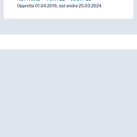
Performativitet
Oppretta 01.04.2016, sist endra 25.03.2024
Plagiering
Planlegging
Praksis
Prediksjon
Preferansar
Preparering
Prioritering
Prisutmerking
Privilegium
Problemløysing
Prognosar
Program
Prosjekt
Protestar
Proveniens
Påverknad
Rammevilkår
Rangering