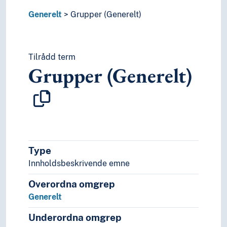
Konformitet
Generelt
Grupper (Generelt)
Konkurransar
Konsensus
Kontinuitet
Tilrådd term
Kontroll
Grupper (Generelt)
Koordinering
Krisar
Kurs
Kvalitet
Kvotar
Latskap
Manifest
Type
Manipulasjon
Innholdsbeskrivende emne
Mediering (Medievitskap)
Medlemskap
Overordna omgrep
Metodar
Generelt
Mikroskopi
Miljø
Underordna omgrep