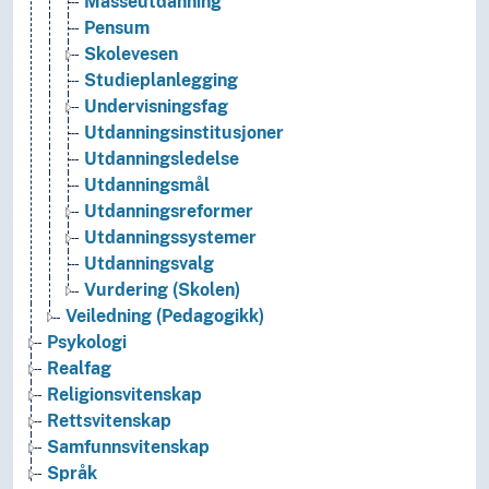
Masseutdanning
Pensum
Skolevesen
Studieplanlegging
Undervisningsfag
Utdanningsinstitusjoner
Utdanningsledelse
Utdanningsmål
Utdanningsreformer
Utdanningssystemer
Utdanningsvalg
Vurdering (Skolen)
Veiledning (Pedagogikk)
Psykologi
Realfag
Religionsvitenskap
Rettsvitenskap
Samfunnsvitenskap
Språk