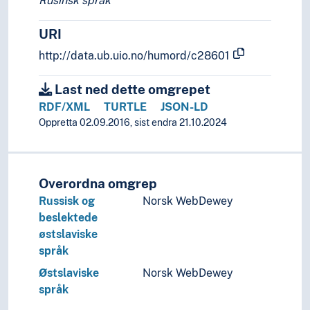
Rusinsk språk
URI
http://data.ub.uio.no/humord/c28601
Last ned dette omgrepet
RDF/XML
TURTLE
JSON-LD
Oppretta 02.09.2016, sist endra 21.10.2024
Overordna omgrep
Russisk og
Norsk WebDewey
beslektede
østslaviske
språk
Østslaviske
Norsk WebDewey
språk