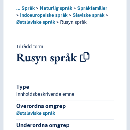
Substrat
...
Språk
Naturlig språk
Språkfamilier
Særspråk
Indoeuropeiske språk
Slaviske språk
Truede språk
Østslaviske språk
Rusyn språk
Verdensspråk
Språkevnen
Språkhistorie
Språkkultur
Tilrådd term
Rusyn språk
Tid i enheter, stadier og perioder
Type
Innholdsbeskrivende emne
Overordna omgrep
Østslaviske språk
Underordna omgrep